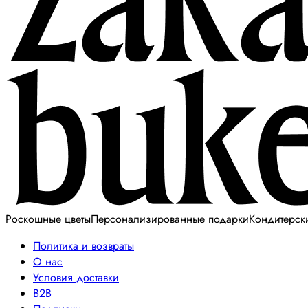
Роскошные цветы
Персонализированные подарки
Кондитерск
Политика и возвраты
О нас
Условия доставки
B2B