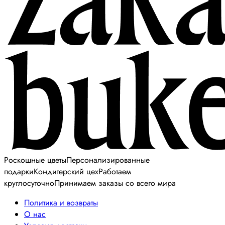
Роскошные цветы
Персонализированные
подарки
Кондитерский цех
Работаем
круглосуточно
Принимаем заказы со всего мира
Политика и возвраты
О нас