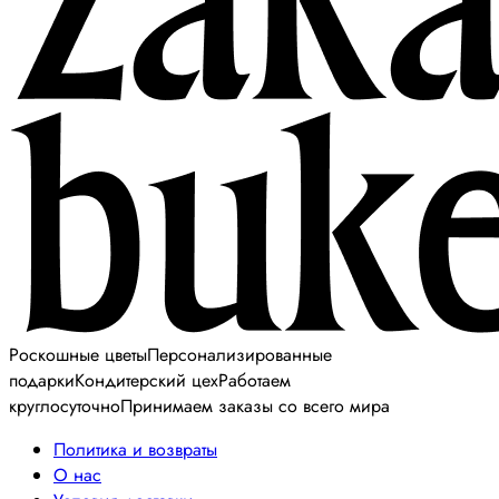
Роскошные цветы
Персонализированные
подарки
Кондитерский цех
Работаем
круглосуточно
Принимаем заказы со всего мира
Политика и возвраты
О нас