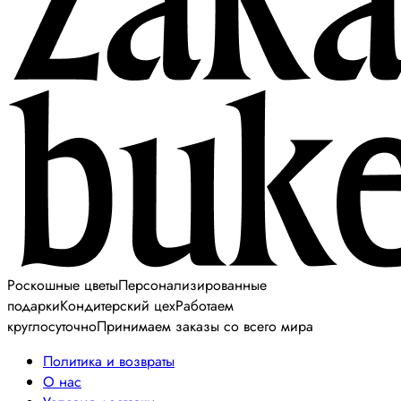
Роскошные цветы
Персонализированные
подарки
Кондитерский цех
Работаем
круглосуточно
Принимаем заказы со всего мира
Политика и возвраты
О нас