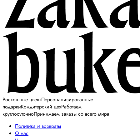
Роскошные цветы
Персонализированные
подарки
Кондитерский цех
Работаем
круглосуточно
Принимаем заказы со всего мира
Политика и возвраты
О нас