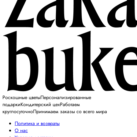
Роскошные цветы
Персонализированные
подарки
Кондитерский цех
Работаем
круглосуточно
Принимаем заказы со всего мира
Политика и возвраты
О нас