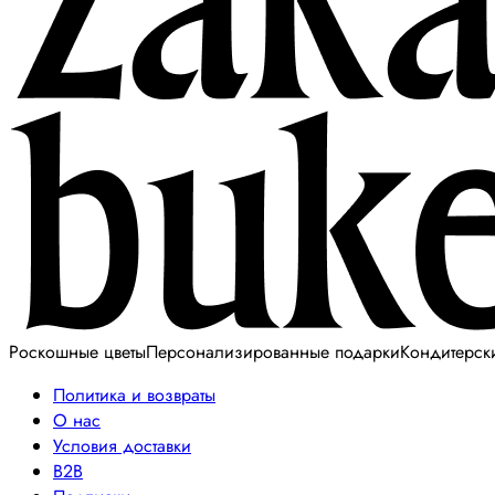
Роскошные цветы
Персонализированные подарки
Кондитерск
Политика и возвраты
О нас
Условия доставки
B2B