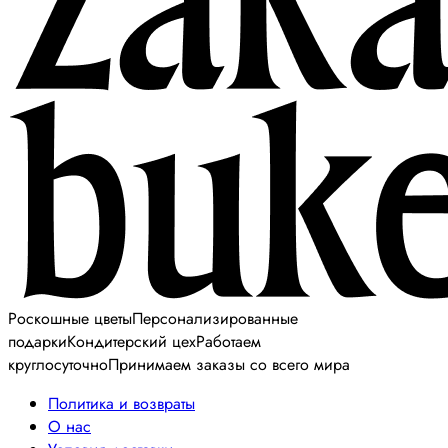
Роскошные цветы
Персонализированные
подарки
Кондитерский цех
Работаем
круглосуточно
Принимаем заказы со всего мира
Политика и возвраты
О нас