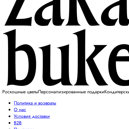
Роскошные цветы
Персонализированные подарки
Кондитерск
Политика и возвраты
О нас
Условия доставки
B2B