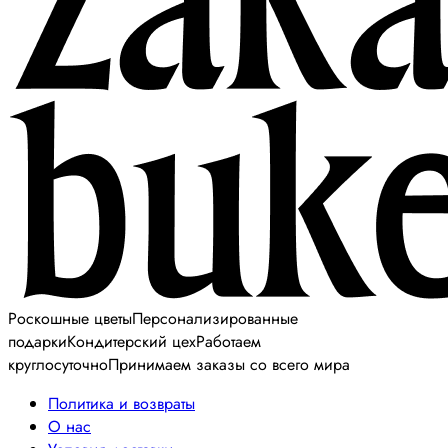
Роскошные цветы
Персонализированные
подарки
Кондитерский цех
Работаем
круглосуточно
Принимаем заказы со всего мира
Политика и возвраты
О нас