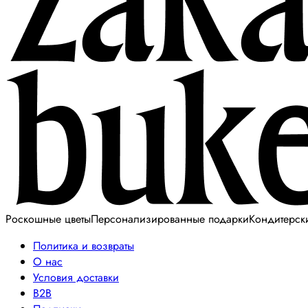
Роскошные цветы
Персонализированные подарки
Кондитерск
Политика и возвраты
О нас
Условия доставки
B2B