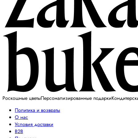
Роскошные цветы
Персонализированные подарки
Кондитерск
Политика и возвраты
О нас
Условия доставки
B2B