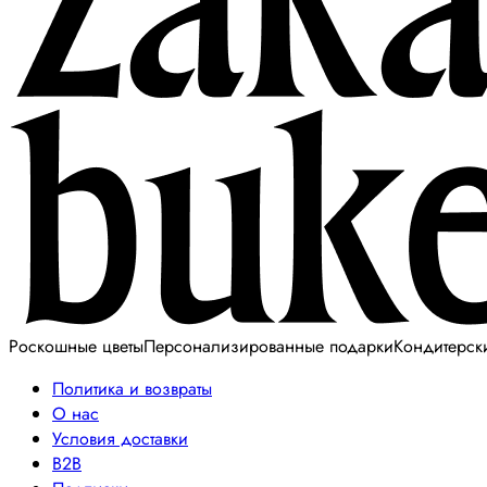
Роскошные цветы
Персонализированные подарки
Кондитерск
Политика и возвраты
О нас
Условия доставки
B2B