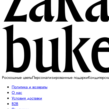
Роскошные цветы
Персонализированные подарки
Кондитерск
Политика и возвраты
О нас
Условия доставки
B2B