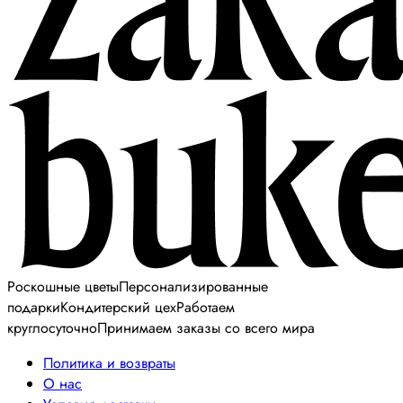
Роскошные цветы
Персонализированные
подарки
Кондитерский цех
Работаем
круглосуточно
Принимаем заказы со всего мира
Политика и возвраты
О нас