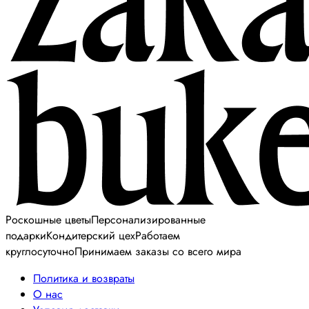
Роскошные цветы
Персонализированные
подарки
Кондитерский цех
Работаем
круглосуточно
Принимаем заказы со всего мира
Политика и возвраты
О нас