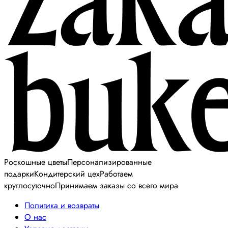
Роскошные цветы
Персонализированные
подарки
Кондитерский цех
Работаем
круглосуточно
Принимаем заказы со всего мира
Политика и возвраты
О нас