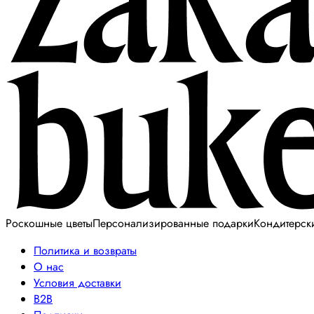
Роскошные цветы
Персонализированные подарки
Кондитерск
Политика и возвраты
О нас
Условия доставки
B2B