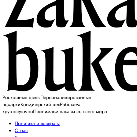
Роскошные цветы
Персонализированные
подарки
Кондитерский цех
Работаем
круглосуточно
Принимаем заказы со всего мира
Политика и возвраты
О нас