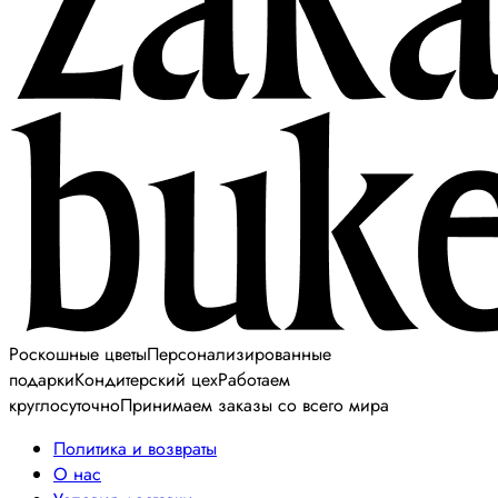
Роскошные цветы
Персонализированные
подарки
Кондитерский цех
Работаем
круглосуточно
Принимаем заказы со всего мира
Политика и возвраты
О нас