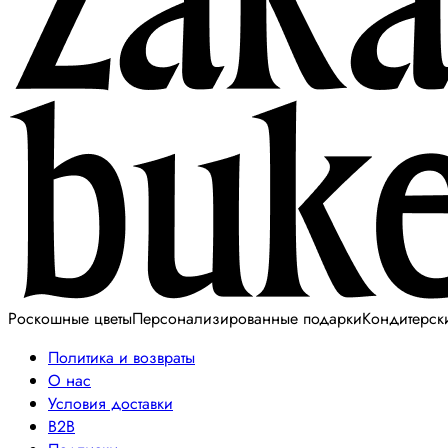
Роскошные цветы
Персонализированные подарки
Кондитерск
Политика и возвраты
О нас
Условия доставки
B2B