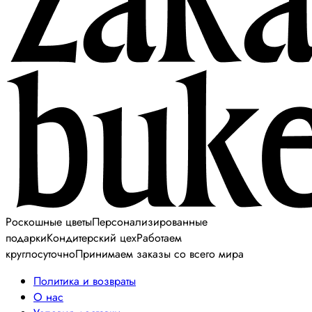
Роскошные цветы
Персонализированные
подарки
Кондитерский цех
Работаем
круглосуточно
Принимаем заказы со всего мира
Политика и возвраты
О нас