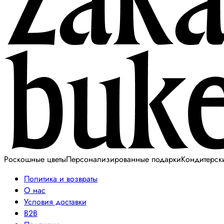
Роскошные цветы
Персонализированные подарки
Кондитерск
Политика и возвраты
О нас
Условия доставки
B2B