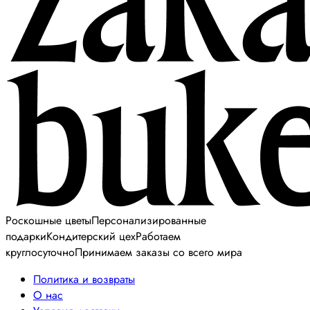
Роскошные цветы
Персонализированные
подарки
Кондитерский цех
Работаем
круглосуточно
Принимаем заказы со всего мира
Политика и возвраты
О нас