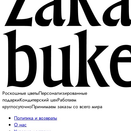
Роскошные цветы
Персонализированные
подарки
Кондитерский цех
Работаем
круглосуточно
Принимаем заказы со всего мира
Политика и возвраты
О нас