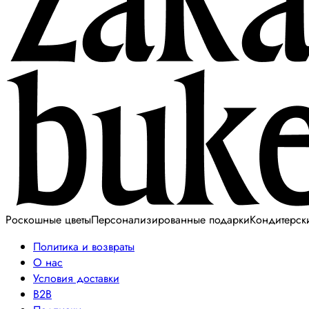
Роскошные цветы
Персонализированные подарки
Кондитерск
Политика и возвраты
О нас
Условия доставки
B2B