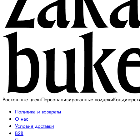
Роскошные цветы
Персонализированные подарки
Кондитерск
Политика и возвраты
О нас
Условия доставки
B2B