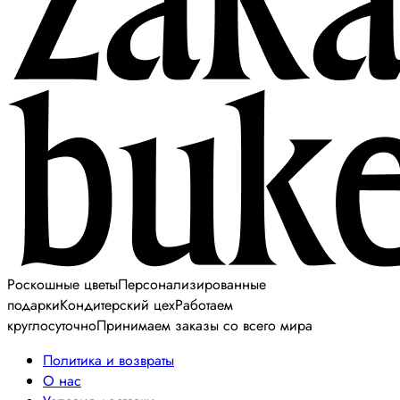
Роскошные цветы
Персонализированные
подарки
Кондитерский цех
Работаем
круглосуточно
Принимаем заказы со всего мира
Политика и возвраты
О нас