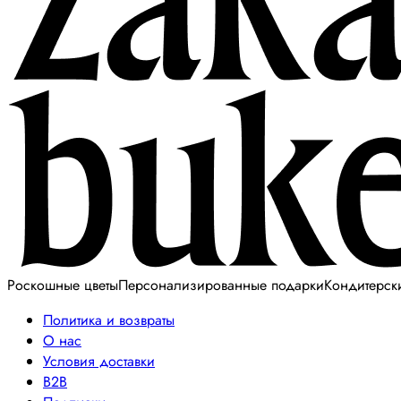
Роскошные цветы
Персонализированные подарки
Кондитерск
Политика и возвраты
О нас
Условия доставки
B2B