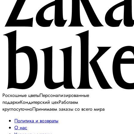
Роскошные цветы
Персонализированные
подарки
Кондитерский цех
Работаем
круглосуточно
Принимаем заказы со всего мира
Политика и возвраты
О нас