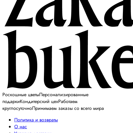
Роскошные цветы
Персонализированные
подарки
Кондитерский цех
Работаем
круглосуточно
Принимаем заказы со всего мира
Политика и возвраты
О нас