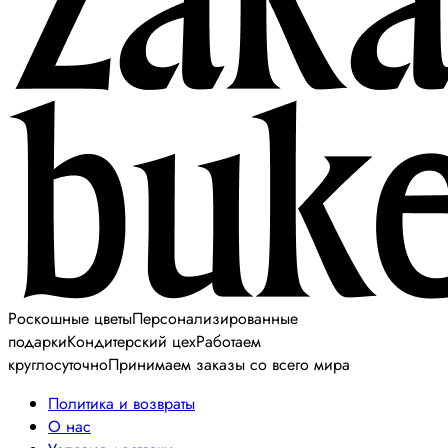
Роскошные цветы
Персонализированные
подарки
Кондитерский цех
Работаем
круглосуточно
Принимаем заказы со всего мира
Политика и возвраты
О нас