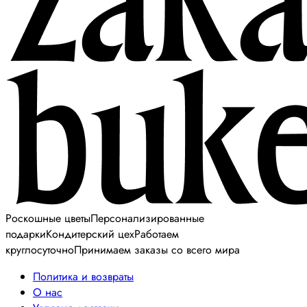
Роскошные цветы
Персонализированные
подарки
Кондитерский цех
Работаем
круглосуточно
Принимаем заказы со всего мира
Политика и возвраты
О нас