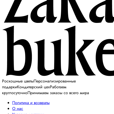
Роскошные цветы
Персонализированные
подарки
Кондитерский цех
Работаем
круглосуточно
Принимаем заказы со всего мира
Политика и возвраты
О нас