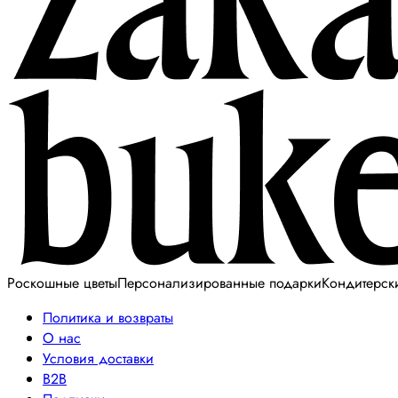
Роскошные цветы
Персонализированные подарки
Кондитерск
Политика и возвраты
О нас
Условия доставки
B2B