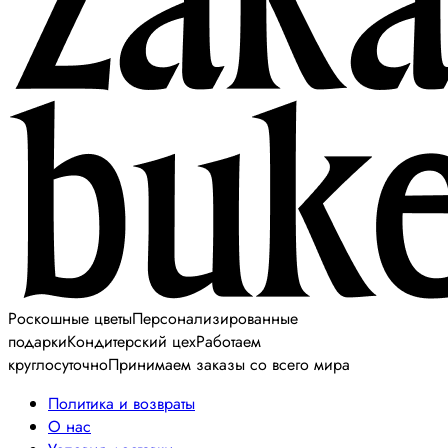
Роскошные цветы
Персонализированные
подарки
Кондитерский цех
Работаем
круглосуточно
Принимаем заказы со всего мира
Политика и возвраты
О нас