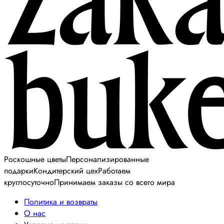
Роскошные цветы
Персонализированные
подарки
Кондитерский цех
Работаем
круглосуточно
Принимаем заказы со всего мира
Политика и возвраты
О нас