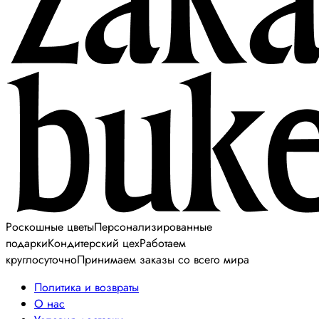
Роскошные цветы
Персонализированные
подарки
Кондитерский цех
Работаем
круглосуточно
Принимаем заказы со всего мира
Политика и возвраты
О нас