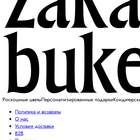
Роскошные цветы
Персонализированные подарки
Кондитерск
Политика и возвраты
О нас
Условия доставки
B2B