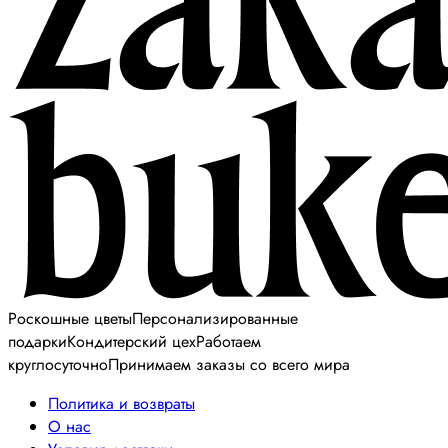
Роскошные цветы
Персонализированные
подарки
Кондитерский цех
Работаем
круглосуточно
Принимаем заказы со всего мира
Политика и возвраты
О нас