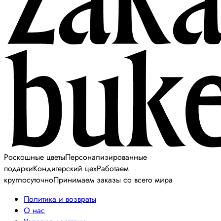
Роскошные цветы
Персонализированные
подарки
Кондитерский цех
Работаем
круглосуточно
Принимаем заказы со всего мира
Политика и возвраты
О нас