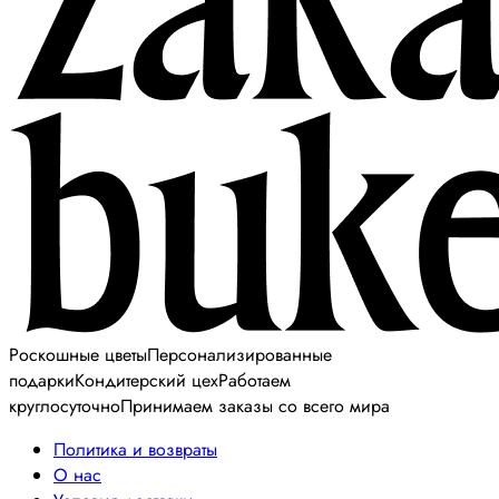
Роскошные цветы
Персонализированные
подарки
Кондитерский цех
Работаем
круглосуточно
Принимаем заказы со всего мира
Политика и возвраты
О нас