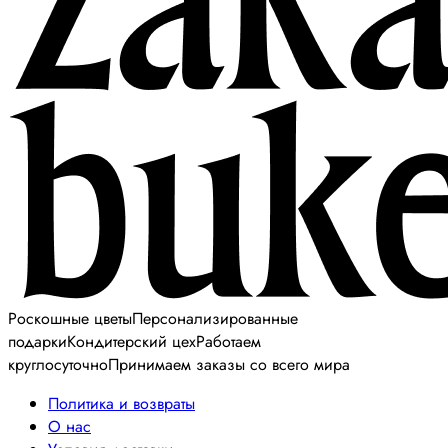
Роскошные цветы
Персонализированные
подарки
Кондитерский цех
Работаем
круглосуточно
Принимаем заказы со всего мира
Политика и возвраты
О нас