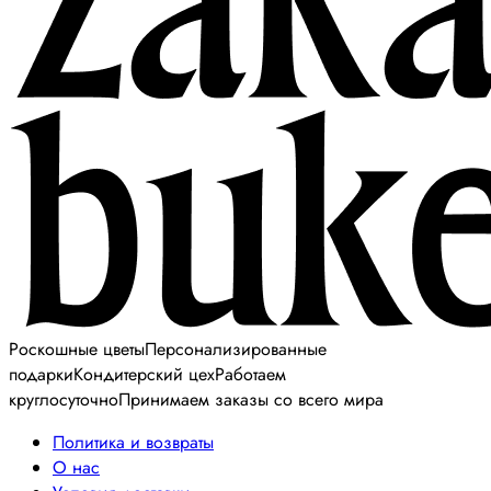
Роскошные цветы
Персонализированные
подарки
Кондитерский цех
Работаем
круглосуточно
Принимаем заказы со всего мира
Политика и возвраты
О нас