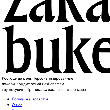
Роскошные цветы
Персонализированные
подарки
Кондитерский цех
Работаем
круглосуточно
Принимаем заказы со всего мира
Политика и возвраты
О нас