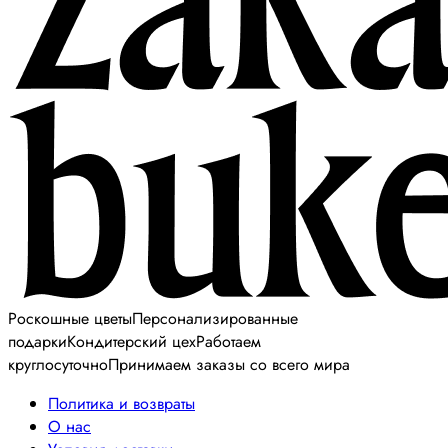
Роскошные цветы
Персонализированные
подарки
Кондитерский цех
Работаем
круглосуточно
Принимаем заказы со всего мира
Политика и возвраты
О нас