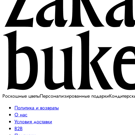
Роскошные цветы
Персонализированные подарки
Кондитерск
Политика и возвраты
О нас
Условия доставки
B2B