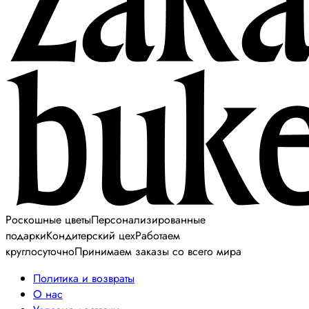
Роскошные цветы
Персонализированные
подарки
Кондитерский цех
Работаем
круглосуточно
Принимаем заказы со всего мира
Политика и возвраты
О нас