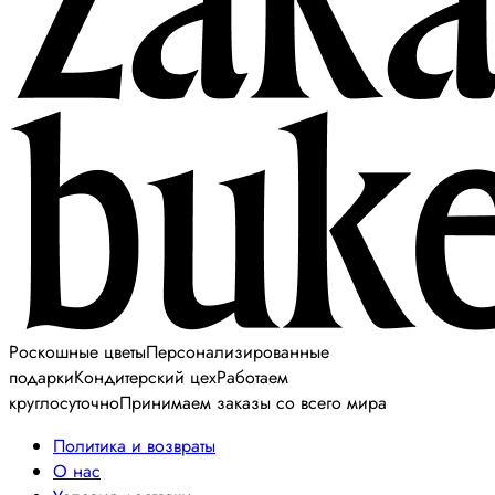
Роскошные цветы
Персонализированные
подарки
Кондитерский цех
Работаем
круглосуточно
Принимаем заказы со всего мира
Политика и возвраты
О нас