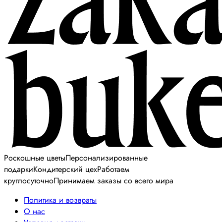
Роскошные цветы
Персонализированные
подарки
Кондитерский цех
Работаем
круглосуточно
Принимаем заказы со всего мира
Политика и возвраты
О нас